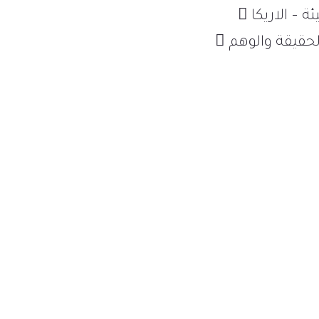
ادارة السلامة والصحة المهنية- الاريكا  كبير مراجعي ISO 14001 EMS نظام ادارة البيئة – الاريكا 
خبرة في مجال التدريب والتأهيل كتب قام المدرب بتأليفها:  نظام ادارة الجودة بين الحقيقة والوهم 