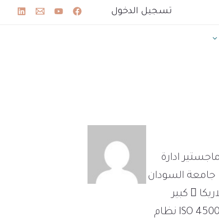
تسجيل الدخول
ة : السودان المؤهلات :  بكالوريوس علوم الانتاج الحيواني – جامعة بحري  ماجستير ادارة
ارة الجودة والتميز – جامعة السودان
للعلوم والتكنلوجيا (يدرس حاليا)  كبير مراجعي ISO 9001 QMS نظام ادارة الجودة- الاريكا  كبير
مراجعي ISO 22000 FSMS نظام ادارة سلامة الغذاء- الاريكا  كبير مراجعي ISO 45001 OHSMS نظام