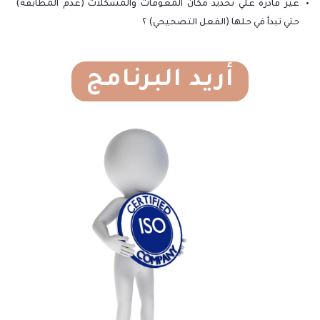
غير قادرة علي تحديد مكان المعوقات والمشكلات (عدم المطابقة)
حتي تبدأ في حلها (الفعل التصحيحي) ؟
أريد البرنامج